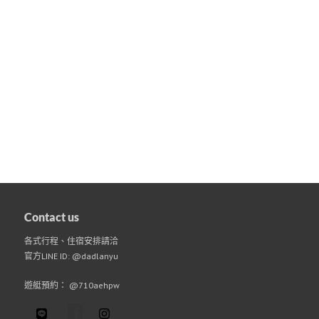
Contact us
各式行程、住宿安排請洽
官方LINE ID: @dadlanyu
遊艇預約： @710aehpw