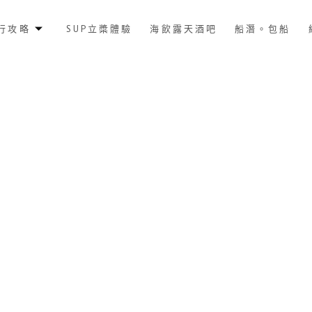
行攻略
SUP立槳體驗
海飲露天酒吧
船潛。包船
What's new
公告&最新消息