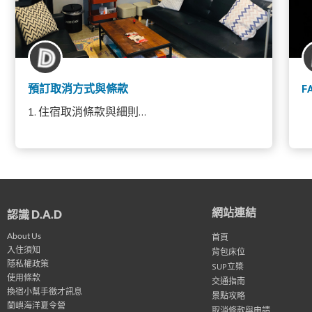
預訂取消方式與條款
F
1. 住宿取消條款與細則...
網站連結
認識 D.A.D
About Us
首頁
入住須知
背包床位
隱私權政策
SUP立槳
使用條款
交通指南
換宿小幫手徵才訊息
景點攻略
蘭嶼海洋夏令營
取消條款與申請