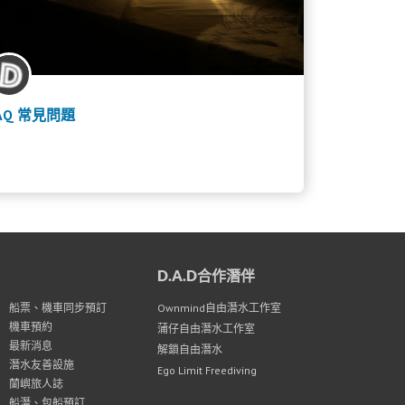
AQ 常見問題
D.A.D合作潛伴
船票、機車同步預訂
Ownmind自由潛水工作室
機車預約
蒲仔自由潛水工作室
最新消息
解鎖自由潛水
潛水友善設施
Ego Limit Freediving
蘭嶼旅人誌
船潛、包船預訂