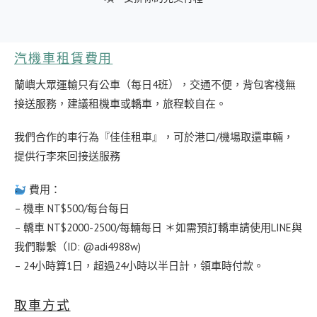
汽機車租賃費用
蘭嶼大眾運輸只有公車（每日4班），交通不便，背包客棧無
接送服務，建議租機車或轎車，旅程較自在。
我們合作的車行為『佳佳租車』，可於港口/機場取還車輛，
提供行李來回接送服務
費用：
– 機車 NT$500/每台每日
– 轎車 NT$2000-2500/每輛每日 ＊如需預訂轎車請使用LINE與
我們聯繫（ID: @adi4988w)
– 24小時算1日，超過24小時以半日計，領車時付款。
取車方式