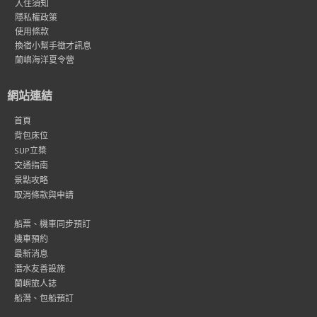
入住須知
隱私權政策
使用條款
換宿小幫手徵才訊息
蘭嶼海洋夏令營
網站連結
首頁
背包床位
SUP立槳
交通指南
景點攻略
取消條款與申請
船票、機車同步預訂
機車預約
最新消息
潛水友善設施
蘭嶼旅人誌
船潛、包船預訂