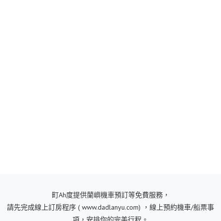
蘭嶼機車出租預約
町Ah度提供蘭嶼機車預訂等免費服務，
請先完成線上訂房程序 ( www.dadlanyu.com) ，線上預約機車/船票事
項，安排你的完美行程。