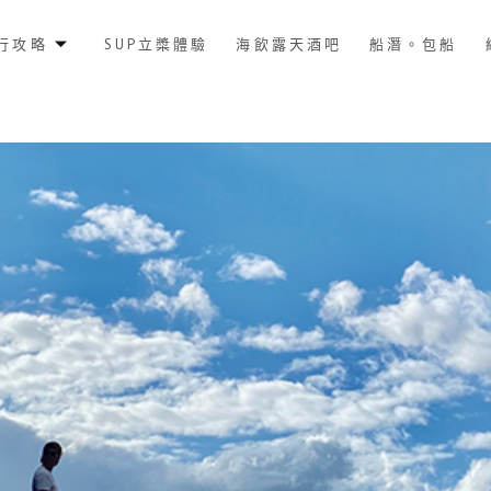
行攻略
SUP立槳體驗
海飲露天酒吧
船潛。包船