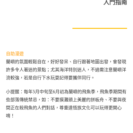
入門指南
自助漫遊
蘭嶼的氛圍輕鬆自在，好好發呆、自行跟著地圖出發，會發現
許多令人著迷的景點；尤其海洋特別迷人，不過需注意蘭嶼洋
流較強，若是自行下水玩耍記得要攜伴同行。
小提醒：每年3月中旬至6月初為蘭嶼的飛魚季，飛魚季期間有
些部落傳統禁忌，如：不要摸灘頭上美麗的拼板舟、不要與夜
間正在殺飛魚的人們對話，尊重達悟族文化可以玩得更開心
唷！