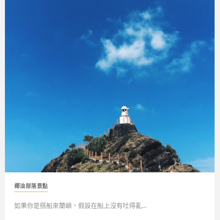
椰油部落景點
如果你是搭船來蘭嶼，假設在船上沒有吐得亂...