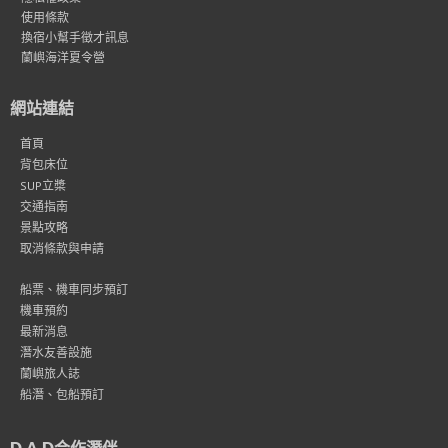
使用條款
換宿小幫手徵才訊息
蘭嶼海洋夏令營
網站連結
首頁
背包床位
SUP立槳
交通指南
景點攻略
取消條款與申請
船票、機車同步預訂
機車預約
最新消息
潛水友善設施
蘭嶼旅人誌
船潛、包船預訂
D.A.D合作潛伴