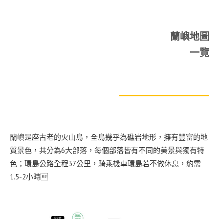
蘭嶼地圖
一覽
蘭嶼是座古老的火山島，全島幾乎為礁岩地形，擁有豐富的地
質景色，共分為6大部落，每個部落皆有不同的美景與獨有特
色；環島公路全程37公里，騎乘機車環島若不做休息，約需
1.5-2小時