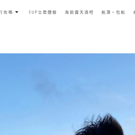
行攻略
SUP立槳體驗
海飲露天酒吧
船潛。包船