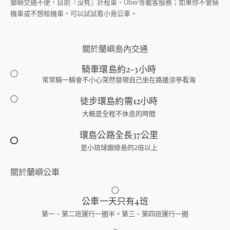
蘭嶼交通不便，目前『沒有』計程車、Uber等載客服務；如果你不會騎
機車或不想租機車，可以試試看小島公車。
關於蘭嶼島內交通
騎車環島約2-3小時
常常騎一騎會不小心突然發現自己坐在路邊涼亭看海
徒步環島約需12小時
大概是全程不休息的時間
環島公路全長37公里
是小琉球跟綠島的2倍以上
關於蘭嶼公車
公車一天只有4班
第一、第二班運行一圈半。第三、第四班運行一圈