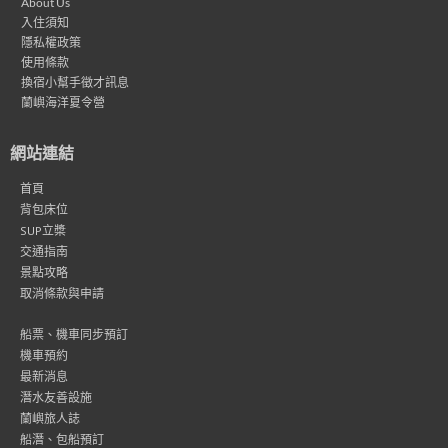
About Us
入住須知
隱私權政策
使用條款
換宿小幫手徵才訊息
蘭嶼海洋夏令營
網站連結
首頁
背包床位
SUP立槳
交通指南
景點攻略
取消條款與申請
船票、機車同步預訂
機車預約
最新消息
潛水友善設施
蘭嶼旅人誌
船潛、包船預訂